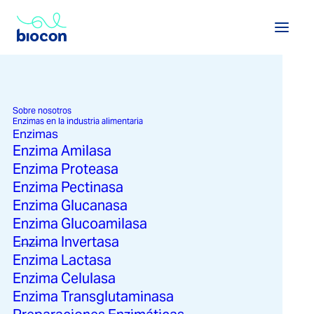
Sobre nosotros
Enzimas en la industria alimentaria
Enzimas
Enzima Amilasa
Enzima Proteasa
Enzima Pectinasa
Enzima Glucanasa
Enzima Glucoamilasa
Enzima Invertasa
Ver enzimas en la industria alimentaria →
Ver soluciones en la industria alimentaria →
Enzima Lactasa
Enzima Celulasa
Enzima Transglutaminasa