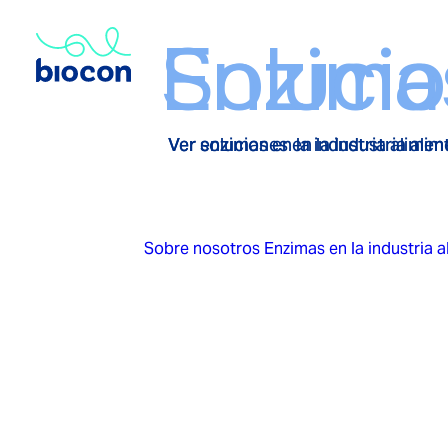
Enzima
Soluci
Ver enzimas en la industria alimen
Ver soluciones en la industria ali
Sobre nosotros
Enzimas en la industria a