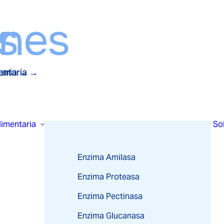
s
ones
taria →
mentaria →
limentaria
Sol
Enzima Amilasa
Enzima Proteasa
Enzima Pectinasa
Enzima Glucanasa