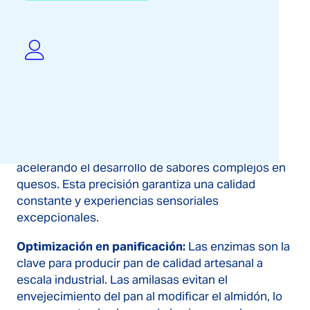
Algunas áreas clave donde las enzimas están
marcando la diferencia incluyen:
Procesamiento lácteo:
Enzimas como la lactasa
son fundamentales para producir leche y
derivados sin lactosa para personas con
sensibilidades alimentarias. Las proteasas
permiten una descomposición controlada de
proteínas, mejorando la textura del yogur y
acelerando el desarrollo de sabores complejos en
quesos. Esta precisión garantiza una calidad
constante y experiencias sensoriales
excepcionales.
Optimización en panificación:
Las enzimas son la
clave para producir pan de calidad artesanal a
escala industrial. Las amilasas evitan el
envejecimiento del pan al modificar el almidón, lo