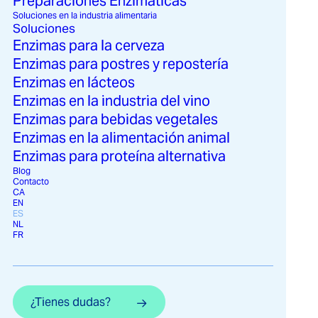
biotecnología
Preparaciones Enzimáticas
Soluciones en la industria alimentaria
enzimática en la
Soluciones
Enzimas para la cerveza
producción moderna
Enzimas para postres y repostería
de alimentos
Enzimas en lácteos
Enzimas en la industria del vino
Enzimas para bebidas vegetales
En Biocon hemos observado cómo las soluciones
Enzimas en la alimentación animal
enzimáticas, adaptadas a necesidades específicas,
Enzimas para proteína alternativa
pueden mejorar el sabor, la textura y la vida útil,
Blog
además de reducir la dependencia de productos
Contacto
químicos. No se trata solo de un avance técnico,
CA
EN
sino que en muchos casos, es esencial para
ES
procesos que simplemente no serían posibles sin
NL
FR
enzimas. Su versatilidad permite utilizarlas
prácticamente en todos los segmentos de la
cadena de valor alimentaria, lo que abre nuevas
oportunidades para la innovación de productos y la
¿Tienes dudas?
optimización de procesos.