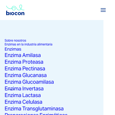
SECTORES
Enzimas para postres
Sobre nosotros
Enzimas en la industria alimentaria
Enzimas
y repostería
Enzima Amilasa
Enzima Proteasa
Enzima Pectinasa
Enzima Glucanasa
Enzima Glucoamilasa
Enzima Invertasa
Ver enzimas en la industria alimentaria →
Ver soluciones en la industria alimentaria →
Enzima Lactasa
La repostería exige precisión, equilibrio y una
experiencia sensorial cuidada en cada detalle. Para
Enzima Celulasa
lograr texturas ligeras, sabores bien desarrollados y
Enzima Transglutaminasa
una conservación óptima sin recurrir a aditivos