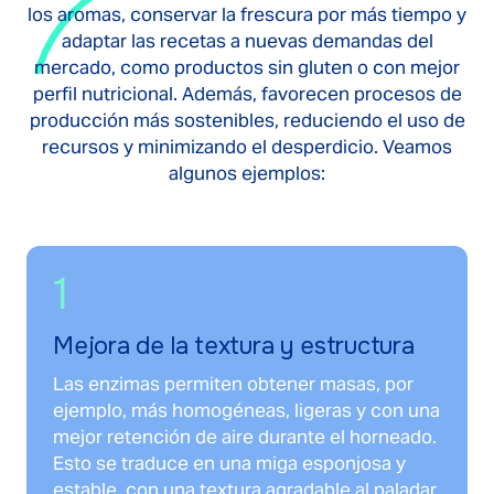
los aromas, conservar la frescura por más tiempo y
adaptar las recetas a nuevas demandas del
mercado, como productos sin gluten o con mejor
perfil nutricional. Además, favorecen procesos de
producción más sostenibles, reduciendo el uso de
recursos y minimizando el desperdicio. Veamos
algunos ejemplos:
1
Mejora de la textura y estructura
Las enzimas permiten obtener masas, por
ejemplo, más homogéneas, ligeras y con una
mejor retención de aire durante el horneado.
Esto se traduce en una miga esponjosa y
estable, con una textura agradable al paladar.