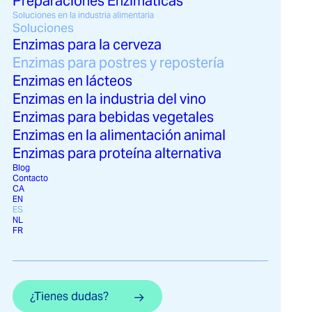
Preparaciones Enzimáticas
artificiales, las enzimas ofrecen una alternativa
Soluciones en la industria alimentaria
natural y eficaz. Estas proteínas actúan sobre
Soluciones
componentes clave de las materias primas, como
Enzimas para la cerveza
almidones, proteínas o azúcares, transformando su
Enzimas para postres y repostería
comportamiento durante la elaboración.
Enzimas en lácteos
Enzimas en la industria del vino
Enzimas para bebidas vegetales
Enzimas en la alimentación animal
Enzimas para proteína alternativa
Conoces las enzimas recomendadas para postres.
Blog
Contacto
Endulza el mundo de una forma consciente.
CA
EN
ES
Contáctanos
NL
FR
Gracias a su especificidad, permiten controlar
procesos críticos como la fermentación, la
¿Tienes dudas?
retención de humedad o la estabilidad