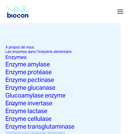
À propos de nous
Les enzymes dans l’industrie alimentaire
Enzymes
Enzyme amylase
Enzyme protéase
Enzyme pectinase
Enzyme glucanase
Glucoamylase enzyme
Enzyme invertase
Voir les enzymes dans l'industrie alimentaire →
Voir les solutions dans l'industrie alimentaire →
Enzyme lactase
Enzyme cellulase
Enzyme transglutaminase
Solutions pour l’industrie alimentaire