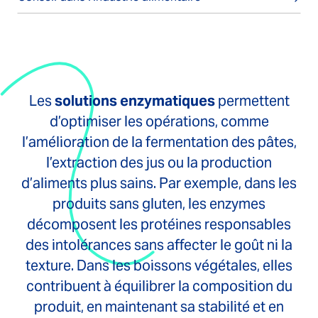
Les
solutions enzymatiques
permettent
d’optimiser les opérations, comme
l’amélioration de la fermentation des pâtes,
l’extraction des jus ou la production
d’aliments plus sains. Par exemple, dans les
produits sans gluten, les enzymes
décomposent les protéines responsables
des intolérances sans affecter le goût ni la
texture. Dans les boissons végétales, elles
contribuent à équilibrer la composition du
produit, en maintenant sa stabilité et en