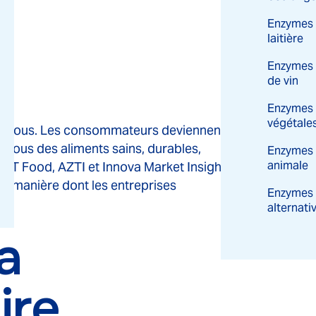
Enzymes d
laitière
Enzymes 
de vin
Enzymes 
végétale
ntre nous. Les consommateurs deviennent
s tous des aliments sains, durables,
Enzymes 
animale
EIT Food, AZTI et Innova Market Insights,
la manière dont les entreprises
Enzymes 
alternati
a
ire