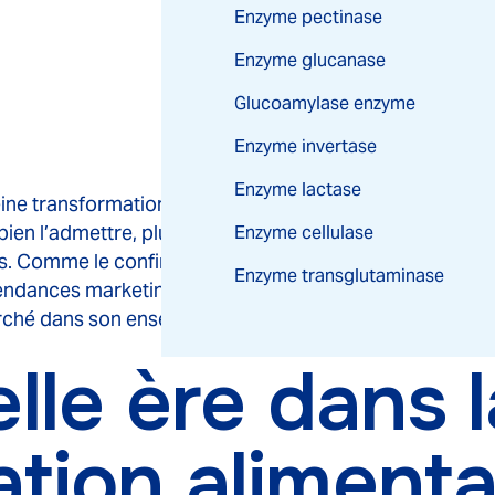
Enzyme pectinase
Enzyme glucanase
Glucoamylase enzyme
Enzyme invertase
Enzyme lactase
leine transformation, et elle est portée par chacun d’e
t bien l’admettre, plus exigeants que jamais. Nous voulon
Enzyme cellulase
s. Comme le confirment les rapports d’experts tels que 
Enzyme transglutaminase
endances marketing : elles redéfinissent complètement 
arché dans son ensemble.
lle ère dans l
ion alimenta