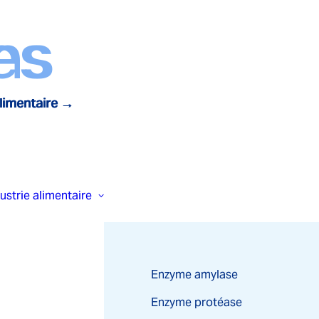
es
ns
alimentaire →
 alimentaire →
ustrie alimentaire
Enzyme amylase
Enzyme protéase