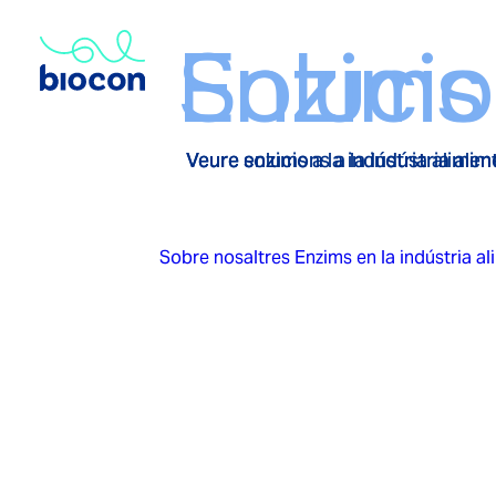
Enzims
Soluci
Veure enzims a la indústria alimen
Veure solucions a la indústria ali
Sobre nosaltres
Enzims en la indústria al