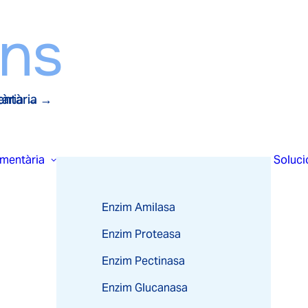
ons
tària →
mentària →
imentària
Soluci
Enzim Amilasa
Enzim Proteasa
Enzim Pectinasa
Enzim Glucanasa