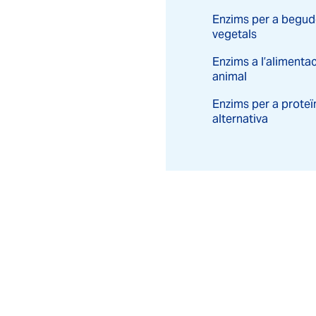
Enzims per a begud
vegetals
Enzims a l’alimenta
animal
Enzims per a proteï
alternativa