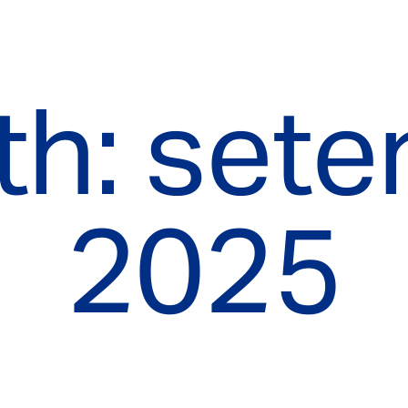
h: set
2025