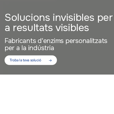
Solucions invisibles per
a resultats visibles
Fabricants d'enzims personalitzats
per a la indústria
Troba la teva solució
A Biocon, desenvolupem i formulem enzims
personalitzats per a aplicacions industrials
des de 1974. Les nostres solucions es
dissenyen per a optimitzar processos,
millorar la qualitat del producte final i