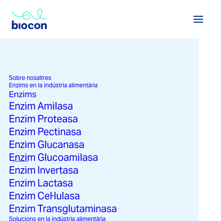
Sobre nosaltres
Enzims en la indústria alimentària
Enzims
Enzim Amilasa
Enzim Proteasa
Enzim Pectinasa
Enzim Glucanasa
Enzim Glucoamilasa
Veure enzims a la indústria alimentària →
Veure solucions a la indústria alimentària →
Enzim Invertasa
Enzim Lactasa
Enzim Cel·lulasa
Enzim Transglutaminasa
Solucions en la indústria alimentària